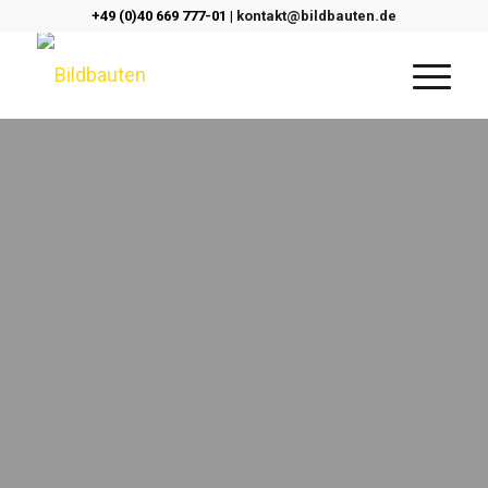
+49 (0)40 669 777-01 |
kontakt@bildbauten.de
Architektur
&
Bauingenieurwesen
Virtuelle Rundgänge
&
3D-Touren
Ein besseres Verständnis führt zu schnelleren und
fundierteren
Entscheidungen.