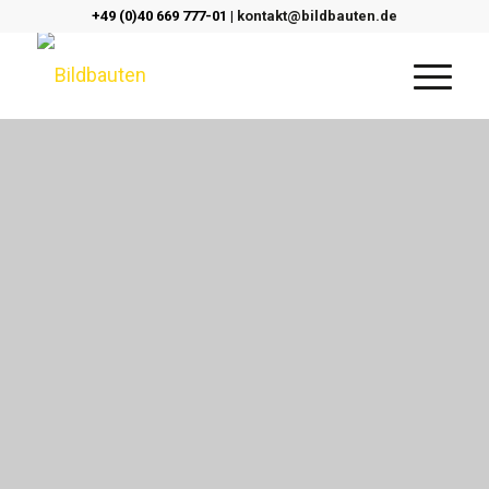
+49 (0)40 669 777-01 |
kontakt@bildbauten.de
Senioren­residenzen
&
Pflege­heime Virtuelle
Rund­gänge und 3D-
Touren
Über Nacht zur digitalen Revolution